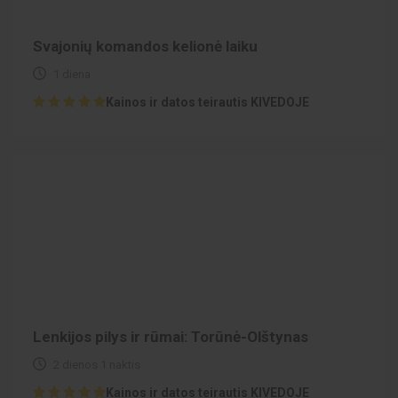
Svajonių komandos kelionė laiku
1 diena
Kainos ir datos teirautis KIVEDOJE
Lenkijos pilys ir rūmai: Torūnė-Olštynas
2 dienos 1 naktis
Kainos ir datos teirautis KIVEDOJE