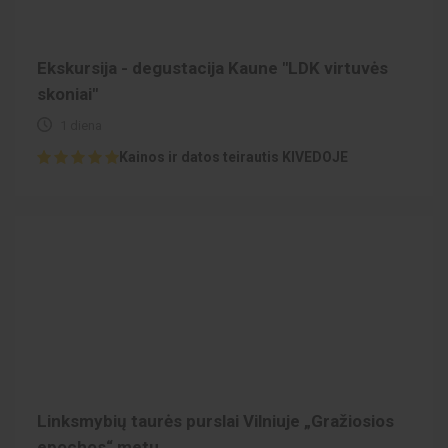
Ekskursija - degustacija Kaune "LDK virtuvės
skoniai"
1 diena
Kainos ir datos teirautis KIVEDOJE
Linksmybių taurės purslai Vilniuje „Gražiosios
epochos“ metu