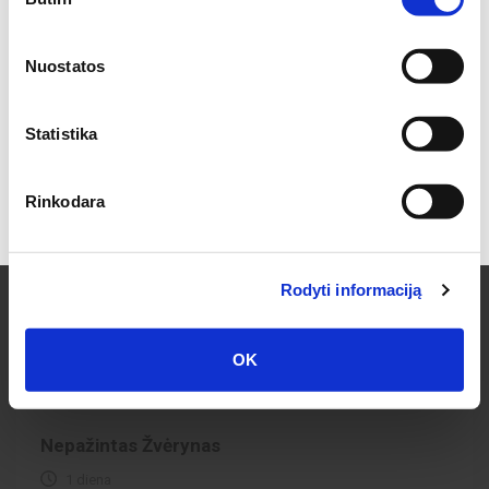
pasirinkimas
Užsiprenumeruokite mūsų NAUJIENLAIŠKĮ ir sužinokite
kokių pasiūlymų
Nuostatos
esame Jums paruošę!
Pradžių pradžia - Vilniaus pilių kompleksas
1 diena
Statistika
Užsakyti
Kainos ir datos teirautis KIVEDOJE
Rinkodara
Sutinku su prenumeratos taisyklėmis
Rodyti informaciją
OK
Nepažintas Žvėrynas
1 diena