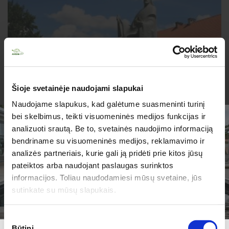
Šioje svetainėje naudojami slapukai
Karaliai ir karūnos Vilniuje
Naudojame slapukus, kad galėtume suasmeninti turinį
bei skelbimus, teikti visuomeninės medijos funkcijas ir
1 diena
analizuoti srautą. Be to, svetainės naudojimo informaciją
Kainos ir datos teirautis KIVEDOJE
bendriname su visuomeninės medijos, reklamavimo ir
analizės partneriais, kurie gali ją pridėti prie kitos jūsų
TURIME PARUOŠĘ
pateiktos arba naudojant paslaugas surinktos
JUMS PASIŪLYMŲ!
informacijos. Toliau naudodamiesi mūsų svetaine, jūs
sutinkate su mūsų slapukais.
Sutikimo
Būtini