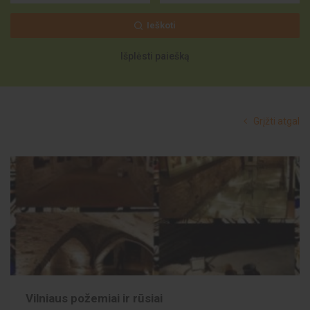
Ieškoti
Išplėsti paiešką
Grįžti atgal
Vilniaus požemiai ir rūsiai