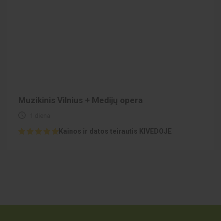
Muzikinis Vilnius + Medijų opera
1 diena
Kainos ir datos teirautis KIVEDOJE