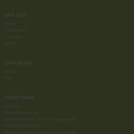
APIE MUS
Kiveda
Darbo laikas
Licencijos
Karjera
PARTNERIAI
Grūda
Itaka
PRIVATUMAS
Sąvokos
Bendros nuostatos
Asmens duomenų rinkimas ir saugojimas
Naudojami slapukai
Asmens duomenų saugumas ir tvarkymas