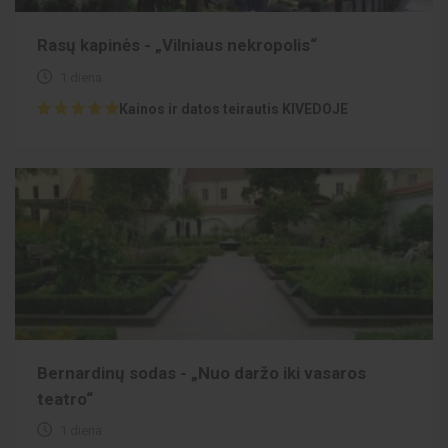
Rasų kapinės - „Vilniaus nekropolis“
1 diena
Kainos ir datos teirautis KIVEDOJE
Bernardinų sodas - „Nuo daržo iki vasaros
teatro“
1 diena