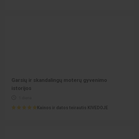
Garsių ir skandalingų moterų gyvenimo
istorijos
1 diena
Kainos ir datos teirautis KIVEDOJE