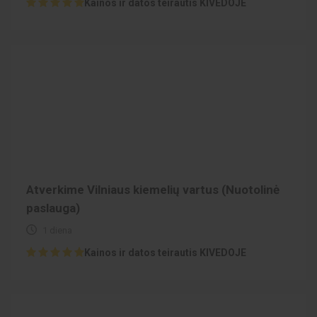
Kainos ir datos teirautis KIVEDOJE
Atverkime Vilniaus kiemelių vartus (Nuotolinė
paslauga)
1 diena
Kainos ir datos teirautis KIVEDOJE