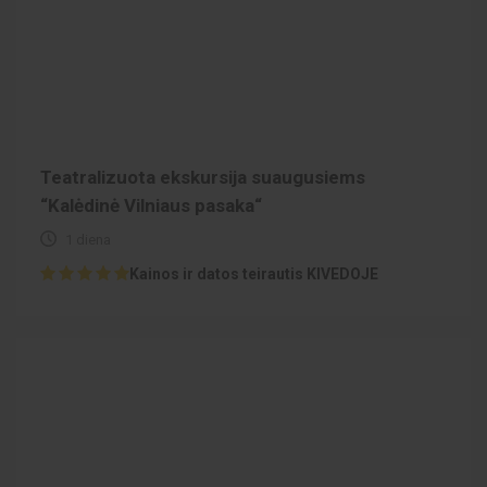
Teatralizuota ekskursija suaugusiems
“Kalėdinė Vilniaus pasaka“
1 diena
Kainos ir datos teirautis KIVEDOJE