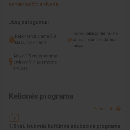
senamiesčio erdvėse.
Jūsų patogumui:
Individualiai priderinsime
Rekomenduojama 5-8
Jums tinkančias datas ir
klasių mokiniams
laikus
Aktyvi 1,5 val. programa
atvirose Vilniaus miesto
erdvėse
Kelionės programa
Spausdinti
1
1.5 val. trukmės kultūrinė edukacinė programa