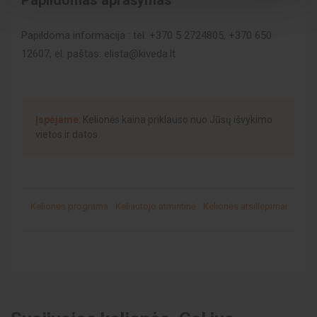
Papildomas aprašymas
Papildoma informacija : tel. +370 5 2724805, +370 650
12607, el. paštas: elista@kiveda.lt
Įspėjame
: Kelionės kaina priklauso nuo Jūsų išvykimo
vietos ir datos.
Kelionės programa
Keliautojo atmintinė
Kelionės atsiliepimai