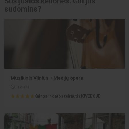
Susijusios kelionės. Gal jus
sudomins?
Muzikinis Vilnius + Medijų opera
1 diena
Kainos ir datos teirautis KIVEDOJE