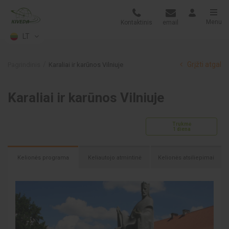
Menu
Kontaktinis
email
LT
Grįžti atgal
Pagrindinis
Karaliai ir karūnos Vilniuje
Karaliai ir karūnos Vilniuje
Trukmė
1 diena
Kelionės programa
Keliautojo atmintinė
Kelionės atsiliepimai