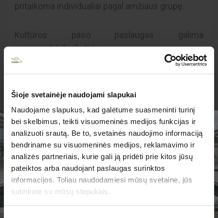
pritaikoma individualiai pagal amžiaus grupę.
Kultūros paso paslaugas galima
rezervuoti/užsakyti
ČIA
Į kelionės kainą įskaičiuota:
Šioje svetainėje naudojami slapukai
Naudojame slapukus, kad galėtume suasmeninti turinį
Ekskursijos gidas;
bei skelbimus, teikti visuomeninės medijos funkcijas ir
Apžvalginė ekskursija.
analizuoti srautą. Be to, svetainės naudojimo informaciją
bendriname su visuomeninės medijos, reklamavimo ir
analizės partneriais, kurie gali ją pridėti prie kitos jūsų
TURIME PARUOŠĘ
pateiktos arba naudojant paslaugas surinktos
JUMS PASIŪLYMŲ!
Į kelionės kainą neįskaičiuota:
informacijos. Toliau naudodamiesi mūsų svetaine, jūs
sutinkate su mūsų slapukais.
Pagal poreikius turėti smulkiųjų pinigų savo
išlaidoms.
Sutikimo