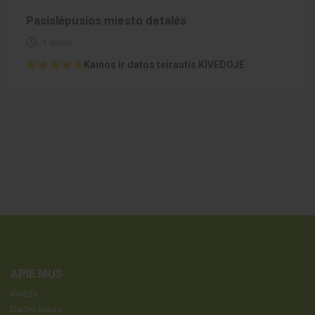
Pasislėpusios miesto detalės
1 diena
Kainos ir datos teirautis KIVEDOJE
APIE MUS
Kiveda
Darbo laikas