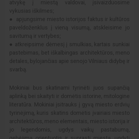
atvykę į miestą valdovai, įsivaizduosime
vykusias iškilmes;
● apjungsime miesto istorijos faktus ir kultūros
paveldoženklus į vieną visumą, atskleisime jo
savitumą ir vertybes;
● atkreipsime dėmesį į smulkias, kartais sunkiai
pastebimas, bet iškalbingas architektūros, meno
detales, bylojančias apie senojo Vilniaus didybę ir
svarbą.
Mokiniai bus skatinami tyrinėti juos supančią
aplinką bei skaityti ir domėtis istorine, mitologine
literatūra. Mokiniai įsitrauks į gyvą miesto erdvių
tyrinėjimą, kuris skatins domėtis įvairiais miesto
architektūros, meno elementais, miesto istorija ir
jo legendomis, ugdys vaikų pastabumą,
gebėjimą orientuotis ir suprasti miestą, ugdyti