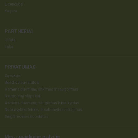
Licencijos
Karjera
PARTNERIAI
Grūda
Itaka
PRIVATUMAS
Sąvokos
Bendros nuostatos
Asmens duomenų rinkimas ir saugojimas
Naudojami slapukai
Asmens duomenų saugumas ir tvarkymas
Nuosavybės teisės, atsakomybės ribojimas
Baigiamosios nuostatos
Mes socialinėje erdvėje