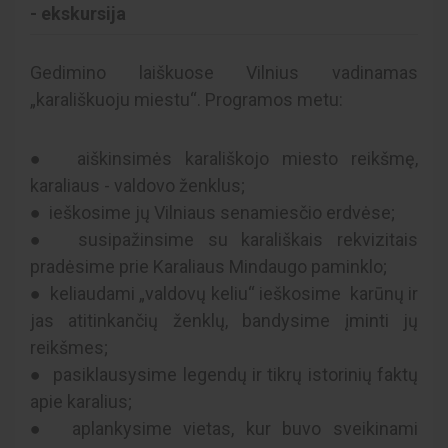
- ekskursija
Gedimino laiškuose Vilnius vadinamas
„karališkuoju miestu“. Programos metu:
● aiškinsimės karališkojo miesto reikšmę,
karaliaus - valdovo ženklus;
● ieškosime jų Vilniaus senamiesčio erdvėse;
● susipažinsime su karališkais rekvizitais
pradėsime prie Karaliaus Mindaugo paminklo;
● keliaudami „valdovų keliu“ ieškosime karūnų ir
jas atitinkančių ženklų, bandysime įminti jų
reikšmes;
● pasiklausysime legendų ir tikrų istorinių faktų
apie karalius;
● aplankysime vietas, kur buvo sveikinami