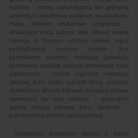
kultūrinį - istorinį sąmoningumą bei gebėjimą
užsimegzti asmeninius santykius su vizualiuoju
menu. Mokiniai edukacinės programos -
ekskursijos metu sužinos apie Vilniaus svarbą
Lietuvos ir Europos istorijos raidoje, pajus
pasididžiavimą Lietuvos sostine. Bus
pasitelkiama vizualinė medžiaga (paveikslų
nuotraukos, atvirukai, piešiniai, žemėlapiai), turinį
papildančios - miesto legendos, vaidmenų
žaidimai, kurie padės suprasti temą, užduotys
skatinančios aktyviai dalyvauti, tyrinėjant Vilniaus
senamiestį bei mini viktorina - apibendrinti
gautas žinias,o pabaigai burtų žaidimas –
pralinksminti ir priminti valdovų išmintį.
Edukacinės programos turinys ir forma