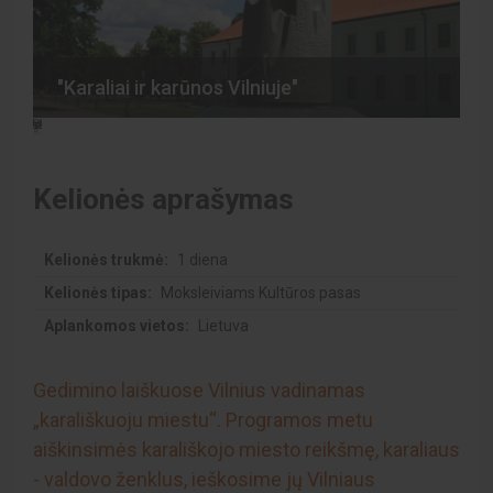
"Karaliai ir karūnos Vilniuje"
K
Kelionės aprašymas
Kelionės trukmė:
1 diena
Kelionės tipas:
Moksleiviams Kultūros pasas
Aplankomos vietos:
Lietuva
Gedimino laiškuose Vilnius vadinamas
„karališkuoju miestu“. Programos metu
aiškinsimės karališkojo miesto reikšmę, karaliaus
- valdovo ženklus, ieškosime jų Vilniaus