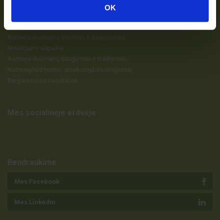
PRIVATUMAS
OK
Sąvokos
Bendros nuostatos
Asmens duomenų rinkimas ir saugojimas
Naudojami slapukai
Asmens duomenų saugumas ir tvarkymas
Nuosavybės teisės, atsakomybės ribojimas
Baigiamosios nuostatos
Mes socialinėje erdvėje
Bendraukime
Mes Facebook
Mes LinkedIn