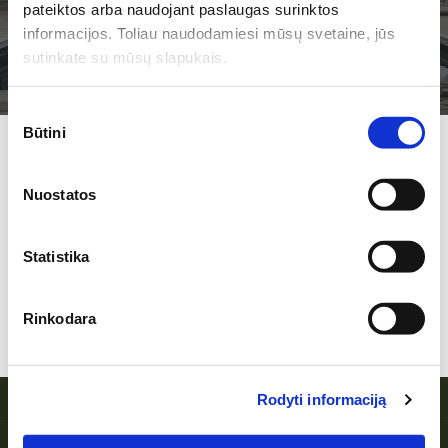
pateiktos arba naudojant paslaugas surinktos
JUMS PASIŪLYMŲ!
informacijos. Toliau naudodamiesi mūsų svetaine, jūs
sutinkate su mūsų slapukais.
Sutikimo
Būtini
pasirinkimas
Užsiprenumeruokite mūsų NAUJIENLAIŠKĮ ir sužinokite
APIE MUS
kokių pasiūlymų
Nuostatos
esame Jums paruošę!
Kiveda
Darbo laikas
Licencijos
Statistika
Karjera
Užsakyti
Rinkodara
Sutinku su prenumeratos taisyklėmis
PARTNERIAI
Grūda
Itaka
Rodyti informaciją