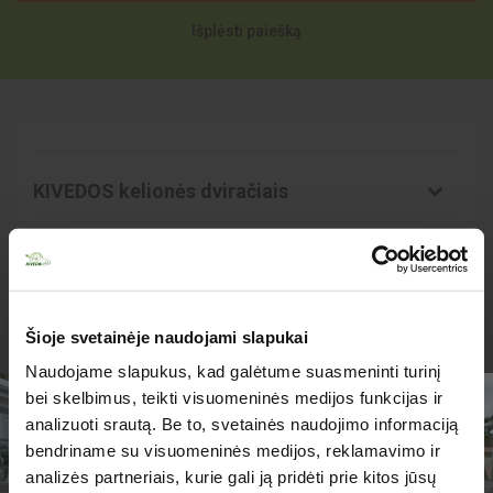
Išplėsti paiešką
KIVEDOS kelionės dviračiais
Sutikimas dėl turizmo paslaugų teikimo
Šioje svetainėje naudojami slapukai
Turizmo paslaugų taisyklės ir sąlygos
Naudojame slapukus, kad galėtume suasmeninti turinį
bei skelbimus, teikti visuomeninės medijos funkcijas ir
Asmens duomenų tvarkymo ir naudojimo
analizuoti srautą. Be to, svetainės naudojimo informaciją
taisyklės
bendriname su visuomeninės medijos, reklamavimo ir
analizės partneriais, kurie gali ją pridėti prie kitos jūsų
TURIME PARUOŠĘ