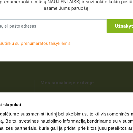
prenumeruokite mūsų NAUJIENLAIŠKĮ ir sužinokite kokių pasi
JUMS PASIŪLYMŲ!
esame Jums paruošę!
Užsakyt
Sutinku su prenumeratos taisyklėmis
Mes socialinėje erdvėje
ir saugojimas
i slapukai
alėtume suasmeninti turinį bei skelbimus, teikti visuomeninės 
 ir tvarkymas
autą. Be to, svetainės naudojimo informaciją bendriname su visu
mybės ribojimas
lizės partneriais, kurie gali ją pridėti prie kitos jūsų pateiktos 