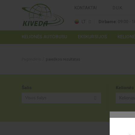
KONTAKTAI
D.U.K.
LT
Dirbame:
09:00 - 1
KELIONĖS AUTOBUSU
EKSKURSIJOS
KELION
Pagrindinis
paieškos rezultatas
Šalis
Kelionės
Visos šalys