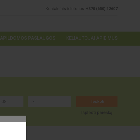
Kontaktinis telefonas:
+370 (650) 12607
PAPILDOMOS PASLAUGOS
KELIAUTOJAI APIE MUS
Ieškoti
Išplėsti paiešką