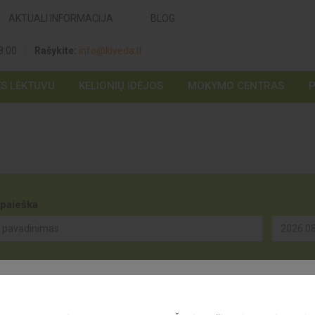
AKTUALI INFORMACIJA
BLOG
8:00
Rašykite:
info@kiveda.lt
ĖS LĖKTUVU
KELIONIŲ IDĖJOS
MOKYMO CENTRAS
 paieška
TURIME PARUOŠĘ