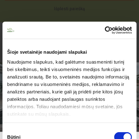
Išplėsti paiešką
Grįžti atgal
Šioje svetainėje naudojami slapukai
Naudojame slapukus, kad galėtume suasmeninti turinį
bei skelbimus, teikti visuomeninės medijos funkcijas ir
analizuoti srautą. Be to, svetainės naudojimo informaciją
bendriname su visuomeninės medijos, reklamavimo ir
analizės partneriais, kurie gali ją pridėti prie kitos jūsų
TURIME PARUOŠĘ
pateiktos arba naudojant paslaugas surinktos
JUMS PASIŪLYMŲ!
informacijos. Toliau naudodamiesi mūsų svetaine, jūs
APIE MUS
sutinkate su mūsų slapukais.
Kiveda
Darbo laikas
Licencijos
Sutikimo
Būtini
Karjera
pasirinkimas