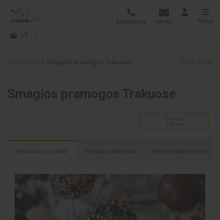
Menu
Kontaktinis
email
LT
Grįžti atgal
Pagrindinis
Smagios pramogos Trakuose
Smagios pramogos Trakuose
Trukmė
1 diena
Kelionės programa
Keliautojo atmintinė
Kelionės atsiliepimai