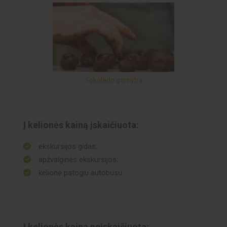
Šokolado gamyba
Į kelionės kainą įskaičiuota:
ekskursijos gidas;
apžvalginės ekskursijos;
kelionė patogiu autobusu.
Į kelionės kainą neįskaičiuota: