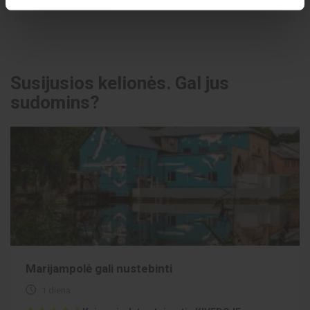
Susijusios kelionės. Gal jus
sudomins?
Marijampolė gali nustebinti
1 diena