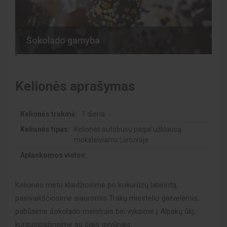
Šokolado gamyba
Kelionės aprašymas
Kelionės trukmė:
1 diena
Kelionės tipas:
Kelionės autobusu pagal užklausą
moksleiviams Lietuvoje
Aplankomos vietos:
Kelionės metu klaidžiosime po kokurūzų labirintą,
pasivaikščiosime siauromis Trakų miestelio gatvelėmis,
pabūsime šokolado meistrais bei vyksime į Alpakų ūkį,
kursusipažinsime su šiais gyvūnais.