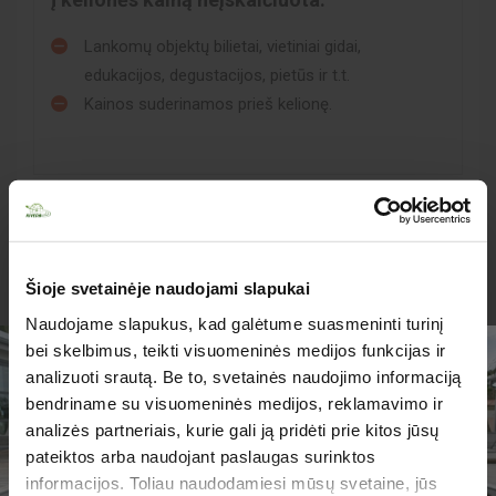
Lankomų objektų bilietai, vietiniai gidai,
edukacijos, degustacijos, pietūs ir t.t.
Kainos suderinamos prieš kelionę.
Svarbi kelionės informacija!
Šioje svetainėje naudojami slapukai
Atsižvelgiant į objektyvias sąlygas, kelionių
Naudojame slapukus, kad galėtume suasmeninti turinį
organizatorius gali keisti suplanuotą kelionės programą
bei skelbimus, teikti visuomeninės medijos funkcijas ir
ir objektų lankymo eiliškumą.
analizuoti srautą. Be to, svetainės naudojimo informaciją
Muziejuose ir kituose mokamuose objektuose kelionės
bendriname su visuomeninės medijos, reklamavimo ir
vadovas ekskursijų neveda.
analizės partneriais, kurie gali ją pridėti prie kitos jūsų
TURIME PARUOŠĘ
pateiktos arba naudojant paslaugas surinktos
Lankomų objektų kainos gali keistis!
JUMS PASIŪLYMŲ!
informacijos. Toliau naudodamiesi mūsų svetaine, jūs