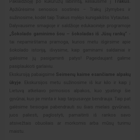
Paklaidžioję po kukurūzų labirintą, keliausime į
Trakus.
Apžiūrėsime senosios sostinės – Trakų įžymybes ir
sužinosime, kodėl taip Trakus mylėjo kunigaikštis Vytautas.
Dalyvausime smagioje ir saldžioje edukacinėje programoje
„Šokolado gaminimo šou – šokoladas iš Jūsų rankų“
-
tai nepamirštama pramoga, kurios metu išgirsime apie
šokolado istoriją, išvysime, kaip gaminami saldainiai ir
galėsime jų pasigaminti patys! Pageidaujant galime
pasiplaukioti garlaiviu.
Ekskursiją pabaigsime
Seimenų kaime esančiame alpakų
ūkyje
. Ekskursijos metu sužinosime iš kur kilo ir kaip į
Lietuvą atkeliavo pirmosios alpakos, kuo ypatingi šie
gyvūnai, kuo jie minta ir kaip tarpusavyje bendrauja. Taip pat
galėsime tiesiogiai pabendrauti su šiais mielais gyvūnais,
juos paliesti, paglostyti, pamaitinti iš rankos savo
atsivežtais obuoliais ar morkomis arba mūsų turimu
maistu.