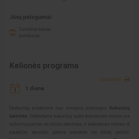
Jūsų patogumui:
Turistinės klasės
autobusas
Kelionės programa
Spausdinti
1 diena
1
Ekskursiją pradėsime nuo smagios pramogos
Kukurūzų
labirinte.
Didžiuliame kukurūzų lauke kiekvienais metais yra
suformuojamas vis kitoks labirintas, ir kiekvienais metais iš
paukščio skrydžio galima pamatyti vis kitokį piešinį.