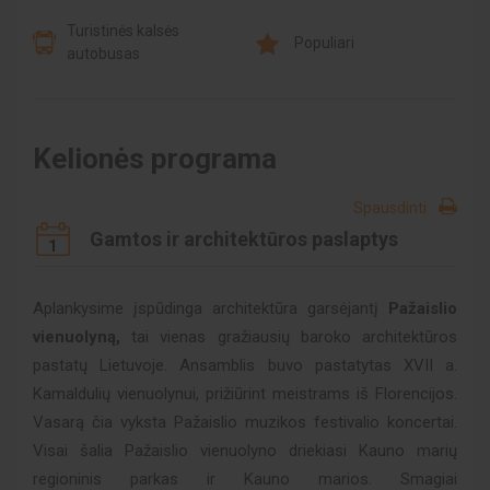
Turistinės kalsės
Populiari
autobusas
Kelionės programa
Spausdinti
Gamtos ir architektūros paslaptys
1
Aplankysime įspūdinga architektūra garsėjantį
Pažaislio
vienuolyną,
tai vienas gražiausių baroko architektūros
pastatų Lietuvoje. Ansamblis buvo pastatytas XVII a.
Kamaldulių vienuolynui, prižiūrint meistrams iš Florencijos.
Vasarą čia vyksta Pažaislio muzikos festivalio koncertai.
Visai šalia Pažaislio vienuolyno driekiasi Kauno marių
regioninis parkas ir Kauno marios. Smagiai