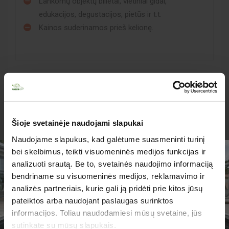
Lankomų objektų bilietai, vietiniai gidai,
edukacijos, degustacijos, pietūs ir t.t.
Kainos suderinamos prieš kelionę.
Svarbi kelionės informacija!
Šioje svetainėje naudojami slapukai
Atsižvelgiant į objektyvias sąlygas, kelionių
organizatorius gali keisti suplanuotą kelionės programą
Naudojame slapukus, kad galėtume suasmeninti turinį
ir objektų lankymo eiliškumą.
bei skelbimus, teikti visuomeninės medijos funkcijas ir
analizuoti srautą. Be to, svetainės naudojimo informaciją
Muziejuose ir kituose mokamuose objektuose kelionės
bendriname su visuomeninės medijos, reklamavimo ir
vadovas ekskursijų neveda.
analizės partneriais, kurie gali ją pridėti prie kitos jūsų
TURIME PARUOŠĘ
Lankomų objektų kainos gali keistis!
pateiktos arba naudojant paslaugas surinktos
JUMS PASIŪLYMŲ!
informacijos. Toliau naudodamiesi mūsų svetaine, jūs
sutinkate su mūsų slapukais.
Papildomas aprašymas