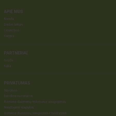
APIE MUS
Kiveda
Darbo laikas
Licencijos
Karjera
PARTNERIAI
Grūda
Itaka
PRIVATUMAS
Sąvokos
Bendros nuostatos
Asmens duomenų rinkimas ir saugojimas
Naudojami slapukai
Asmens duomenų saugumas ir tvarkymas