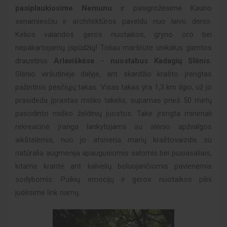
pasiplaukiosime Nemunu
ir pasigrožėsime Kauno
senamiesčiu ir architektūros paveldu nuo laivo denio.
Kelios valandos geros nuotaikos, gryno oro bei
nepakartojamų įspūdžių! Toliau maršrute unikalus gamtos
draustinis
Arlaviškėse - nuostabus Kadagių Slėnis.
Slėnio viršutinėje dalyje, ant skardžio krašto įrengtas
pažintinis pėsčiųjų takas. Visas takas yra 1,3 km ilgio, už jo
prasideda įprastas miško takelis, supamas prieš 50 metų
pasodinto miško želdinių juostos. Take įrengta minimali
rekreacinė įranga lankytojams su slėnio apžvalgos
aikštelėmis, nuo jo atsiveria marių kraštovaizdis su
natūralia augmenija apaugusiomis salomis bei pusiasaliais,
kitame krante ant kalvelių boluojančiomis pavienėmis
sodybomis. Puikių emocijų ir geros nuotaikos pilni
judėsime link namų.