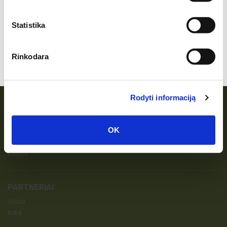
Statistika
Užsakyti
Rinkodara
Sutinku su prenumeratos taisyklėmis
Rodyti informaciją
APIE MUS
Kiveda
OK
Darbo laikas
Licencijos
Karjera
PARTNERIAI
Grūda
Itaka