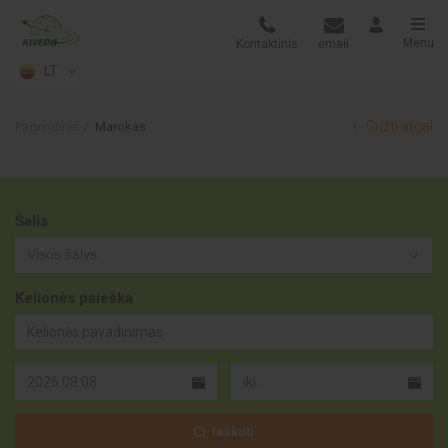
Menu
Kontaktinis
email
LT
Grįžti atgal
Pagrindinis
Marokas
Šalis
Visos šalys
Kelionės paieška
Ieškoti