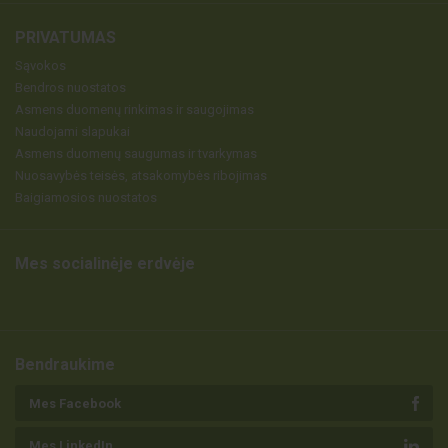
PRIVATUMAS
Sąvokos
Bendros nuostatos
Asmens duomenų rinkimas ir saugojimas
Naudojami slapukai
Asmens duomenų saugumas ir tvarkymas
Nuosavybės teisės, atsakomybės ribojimas
Baigiamosios nuostatos
Mes socialinėje erdvėje
Bendraukime
Mes Facebook
Mes LinkedIn