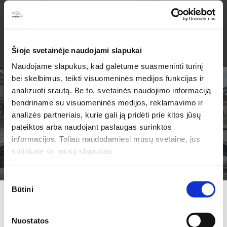
Estija
Lenkija
Čekija
Baltarusija
Latvija
Vokietija
Šioje svetainėje naudojami slapukai
Ukraina
Turkija
Naudojame slapukus, kad galėtume suasmeninti turinį
Egiptas
Italija
bei skelbimus, teikti visuomeninės medijos funkcijas ir
Prancūzija
Kroatija
analizuoti srautą. Be to, svetainės naudojimo informaciją
Ispanija
Graikija
bendriname su visuomeninės medijos, reklamavimo ir
Šveicarija
Austrija
analizės partneriais, kurie gali ją pridėti prie kitos jūsų
TURIME PARUOŠĘ
Vengrija
Gruzija
pateiktos arba naudojant paslaugas surinktos
JUMS PASIŪLYMŲ!
Juodkalnija
Izraelis
informacijos. Toliau naudodamiesi mūsų svetaine, jūs
Didžioji Britanija
Rusija
sutinkate su mūsų slapukais.
Švedija
Slovakija
Slovėnija
Norvegija
Sutikimo
Danija
Liuksemburgas
Būtini
pasirinkimas
Nyderlandai
Lietuva
Užsiprenumeruokite mūsų NAUJIENLAIŠKĮ ir sužinokite
kokių pasiūlymų
Nuostatos
Visas krypčių sąrašas
esame Jums paruošę!