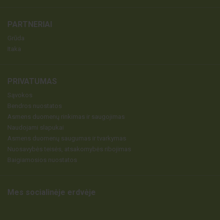
PARTNERIAI
Grūda
Itaka
PRIVATUMAS
Sąvokos
Bendros nuostatos
Asmens duomenų rinkimas ir saugojimas
Naudojami slapukai
Asmens duomenų saugumas ir tvarkymas
Nuosavybės teisės, atsakomybės ribojimas
Baigiamosios nuostatos
Mes socialinėje erdvėje