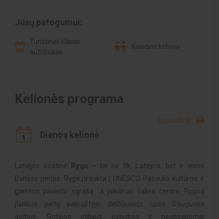
Jūsų patogumui:
Turistinės klasės
Kalėdinė kelionė
autobusas
Kelionės programa
Spausdinti
Dienos kelionė
1
Latvijos sostinė
Ryga
– tai ne tik, Latvijos, bet ir visos
Baltijos perlas. Ryga įtraukta į UNESCO Pasaulio kultūros ir
gamtos paveldo sąrašą. Ji įsikūrusi šalies centre, Rygos
įlankos pietų pakraštyje, didžiausios upės Dauguvos
deltoje. Gotikos stiliaus katedros ir neapsakomai