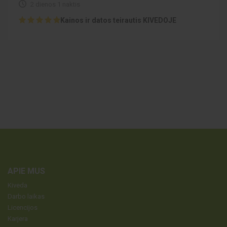
2 dienos 1 naktis
Kainos ir datos teirautis KIVEDOJE
APIE MUS
Kiveda
Darbo laikas
Licencijos
Karjera