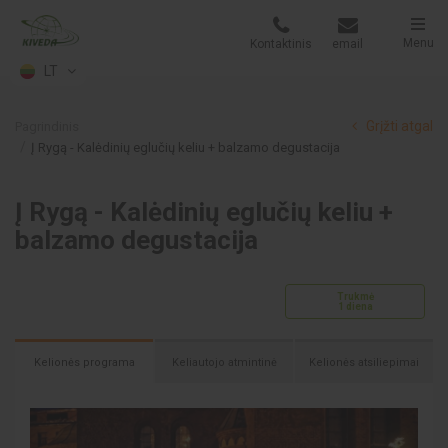
Menu
Kontaktinis
email
LT
Grįžti atgal
Pagrindinis
Į Rygą - Kalėdinių eglučių keliu + balzamo degustacija
Į Rygą - Kalėdinių eglučių keliu +
balzamo degustacija
Trukmė
1 diena
Kelionės programa
Keliautojo atmintinė
Kelionės atsiliepimai