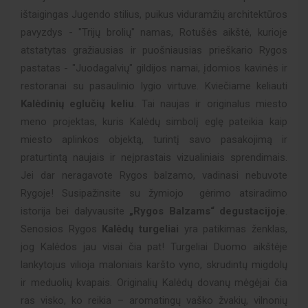
ištaigingas Jugendo stilius, puikus viduramžių architektūros
pavyzdys - "Trijų brolių" namas, Rotušės aikštė, kurioje
atstatytas gražiausias ir puošniausias prieškario Rygos
pastatas - "Juodagalvių" gildijos namai, įdomios kavinės ir
restoranai su pasaulinio lygio virtuve. Kviečiame keliauti
Kalėdinių eglučių keliu
. Tai naujas ir originalus miesto
meno projektas, kuris Kalėdų simbolį eglę pateikia kaip
miesto aplinkos objektą, turintį savo pasakojimą ir
praturtintą naujais ir neįprastais vizualiniais sprendimais.
Jei dar neragavote Rygos balzamo, vadinasi nebuvote
Rygoje! Susipažinsite su žymiojo gėrimo atsiradimo
istorija bei dalyvausite
„Rygos Balzams“ degustacijoje
.
Senosios Rygos
Kalėdų turgeliai
yra patikimas ženklas,
jog Kalėdos jau visai čia pat! Turgeliai Duomo aikštėje
lankytojus vilioja maloniais karšto vyno, skrudintų migdolų
ir meduolių kvapais. Originalių Kalėdų dovanų mėgėjai čia
ras visko, ko reikia – aromatingų vaško žvakių, vilnonių