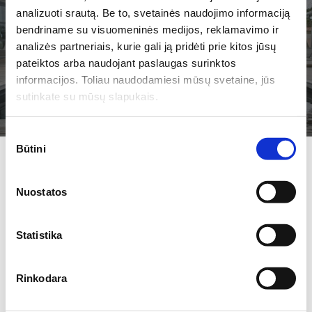
analizuoti srautą. Be to, svetainės naudojimo informaciją
bendriname su visuomeninės medijos, reklamavimo ir
Svarbi kelionės informacija!
analizės partneriais, kurie gali ją pridėti prie kitos jūsų
TURIME PARUOŠĘ
pateiktos arba naudojant paslaugas surinktos
Visiems būtini asmens dokumentai: LR piliečio pasas
JUMS PASIŪLYMŲ!
informacijos. Toliau naudodamiesi mūsų svetaine, jūs
arba asmens tapatybės kortelė.
sutinkate su mūsų slapukais.
Atsižvelgiant į objektyvias sąlygas, kelionių
organizatorius gali keisti suplanuotą kelionės programą
Sutikimo
ir objektų lankymo eiliškumą.
Būtini
pasirinkimas
Muziejuose ir kituose mokamuose objektuose kelionės
Užsiprenumeruokite mūsų NAUJIENLAIŠKĮ ir sužinokite
vadovas ekskursijų neveda.
kokių pasiūlymų
Nuostatos
esame Jums paruošę!
Papildomas aprašymas
Statistika
Užsakyti
Kolektyvams! Iš anksto aptarus su kelionių
organizatoriumi, į kelionės programą galima įtraukti
Rinkodara
Sutinku su prenumeratos taisyklėmis
nepaminėtus objektus.