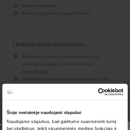
Kelionės vadovas
Kelionės programa ir organizavimas
Į kelionės kainą neįskaičiuota:
Bilietų kaina į mokamus ekskursinius bei
pramoginius objektus į kelionės kainą
neįskaičiuota
Ekskursinei programai rekomenduojama turėti
~12€/asm. (prieš kelionę patikslinsime)
Rekomenduojamas medicininių išlaidų draudimas,
kurį galite įsigyti Kivedoje.
Šioje svetainėje naudojami slapukai
Naudojame slapukus, kad galėtume suasmeninti turinį
bei skelbimus, teikti visuomeninės medijos funkcijas ir